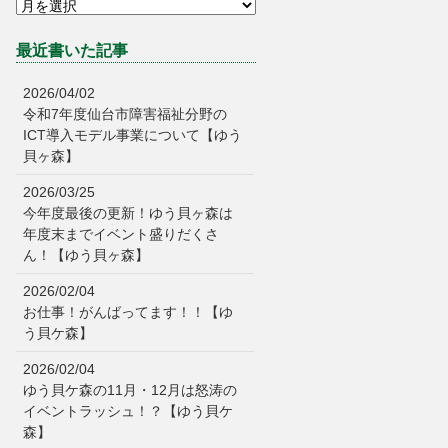
最近書いた記事
2026/04/02
令和7年度仙台市障害福祉分野の
ICT導入モデル事業について【ゆう
貝ヶ森】
2026/03/25
今年度最後の更新！ゆう貝ヶ森は
年度末までイベント盛りだくさ
ん！【ゆう貝ヶ森】
2026/02/04
お仕事！がんばってます！！【ゆ
う貝ケ森】
2026/02/04
ゆう貝ケ森の11月・12月は怒涛の
イベントラッシュ！？【ゆう貝ケ
森】