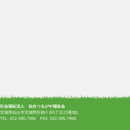
社会福祉法人 仙台つるがや福祉会
宮城県仙台市宮城野区鶴ケ谷5丁目22番地1
TEL. 022-395-7966 FAX. 022-395-7968